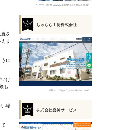
引用元：https://www.painthouse-taiyo.com/
ちゅらら工房株式会社
設置を
いえま
ように
ばいけ
険も
引用元：https://tyurarakobo.com/
多い場
株式会社喜神サービス
して