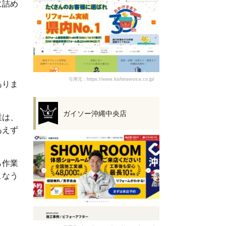
に詰め
引用元：https://www.kishinservice.co.jp/
ありま
ガイソー沖縄中央店
業は、
あえず
ら作業
こなう