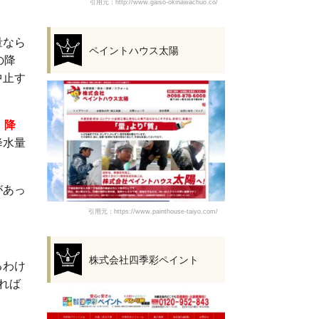
引用元：http://www.gaiso-okinawachuo.co/
量なら
ペイントハウス太陽
の降
中止す
、
降
降水量
があっ
引用元：https://www.painthouse-taiyo.com/
株式会社四季彩ペイント
るわけ
れば