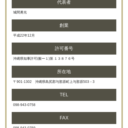
代表者
城間勇光
創業
平成22年12月
許可番号
沖縄県知事許可(般ー１)第 １３８７６号
所在地
〒901-1302 沖縄県島尻郡与那原町上与那原503－3
TEL
098-943-0758
FAX
098-943-0759